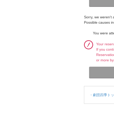
Sorry, we weren’t 
Possible causes in
You were atte
Your reser
If you con
Reservatio
or more by
・劇団四季ト