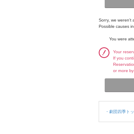
Sorry, we weren’t 
Possible causes in
You were atte
Your reser
If you con
Reservatio
or more by
・劇団四季ト